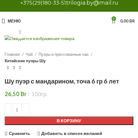
trilogia.by@mail.ru
+375(29)180-33-51
0
МЕНЮ
0,00
BR
Нажмите, чтобы увеличить
Главная
Чай
Пуэры и прессованные чаи
Китайские пуэры Шу
Шу пуэр с мандарином, точа 6 гр 6 лет
26,50
Br
100гр.
В КОРЗИНУ
Сравнить
Добавить в список желаний