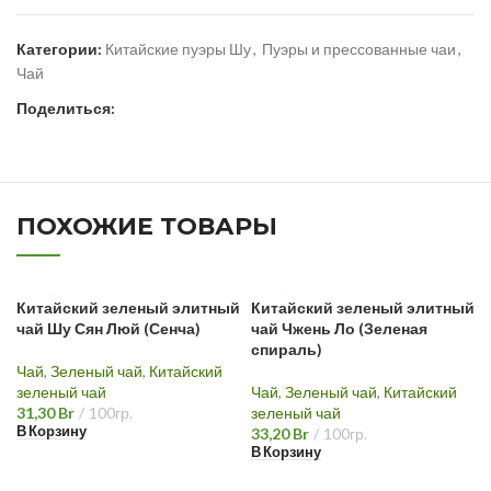
Категории:
Китайские пуэры Шу
,
Пуэры и прессованные чаи
,
Чай
Поделиться:
ПОХОЖИЕ ТОВАРЫ
Китайский зеленый элитный
Китайский зеленый элитный
чай Шу Сян Люй (Сенча)
чай Чжень Ло (Зеленая
спираль)
Чай
,
Зеленый чай
,
Китайский
зеленый чай
Чай
,
Зеленый чай
,
Китайский
31,30
Br
100гр.
зеленый чай
В Корзину
33,20
Br
100гр.
В Корзину