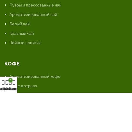
Пуэры и прессованные чаи
Ароматизированный чай
Белый чай
Красный чай
Чайные напитки
КОФЕ
Ароматизированный кофе
0
Кофе в зернах
агазин
збранное
Мой аккаунт
Заказ
©
Trilogia.by
2024