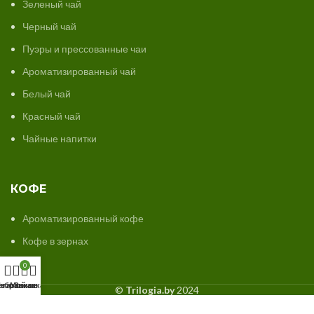
Зеленый чай
Черный чай
Пуэры и прессованные чаи
Ароматизированный чай
Белый чай
Красный чай
Чайные напитки
КОФЕ
Ароматизированный кофе
Кофе в зернах
0
агазин
збранное
Мой аккаунт
Заказ
©
Trilogia.by
2024